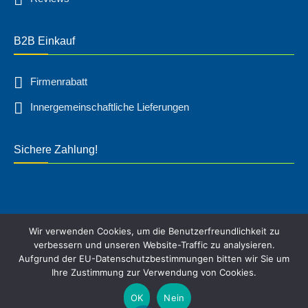
B2B Einkauf
Firmenrabatt
Innergemeinschaftliche Lieferungen
Sichere Zahlung!
Wir verwenden Cookies, um die Benutzerfreundlichkeit zu
verbessern und unseren Website-Traffic zu analysieren.
Aufgrund der EU-Datenschutzbestimmungen bitten wir Sie um
* Alle Preise inkl. gesetzl. Mehrwertsteuer, zzgl.
Ihre Zustimmung zur Verwendung von Cookies.
Versandkosten, sofern nicht anders angegeben. ©
OK
Nein